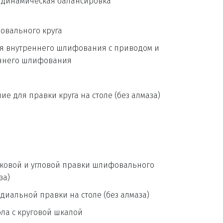
одинамическая балансировка 
овального круга
ля внутреннего шлифования с приводом и 
ннего шлифования
е для правки круга на столе (без алмаза)
ковой и угловой правки шлифовального 
за)
иальной правки на столе (без алмаза)
ла с круговой шкалой