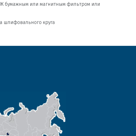
Ж бумажным или магнитным фильтром или 
а шлифовального круга