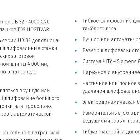
Гибкое шлифование цил
тяжёлого веса
танков TOS HOSTIVAR.
Ручное или автоматиче
и шлифовальные станки 
Размер шлифовального 
их заготовок 
Система ЧПУ – Siemens 84
ой длины 4 000 мм, 
о в патроне, с 
Наружное и внутренне
Частичное или полное з
удаления шлифовальног
е (шлифование большого 
Электродинамическая б
очки или продольно, 
Измерительные, охладит
ов с автоматической 
ведущих мировых произ
Гибкая настройка допо