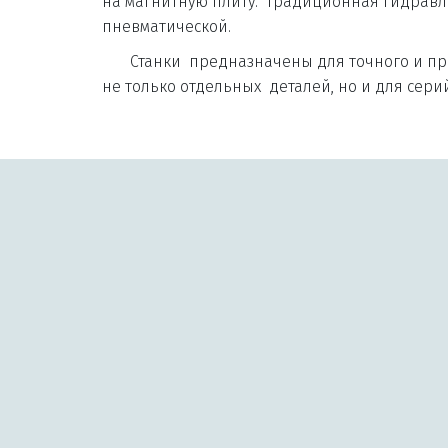
на магнитную плиту.  Традиционная гидравл
пневматической. 
       Станки  предназначены для точного и продуктивного шлифования 
не только отдельных  деталей, но и для сер