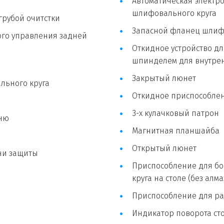
Автоматическая электр
шлифовального круга
грубой очитстки
Запасной фланец шлиф
го управления задней 
Откидное устройство д
шпинделем для внутре
Закрытый люнет
льного круга
Откидное приспособлени
3-х кулачковый патрон
вню
Магнитная планшайба
Открытый люнет
и защиты 
Приспособление для бо
круга на столе (без алма
Приспособление для рад
Индикатор поворота сто