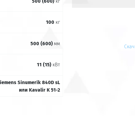
500 (600)
кг
100
кг
500 (600)
мм
Скач
11 (15)
кВт
iemens Sinumerik 840D sL
или Kavalir K 51-2