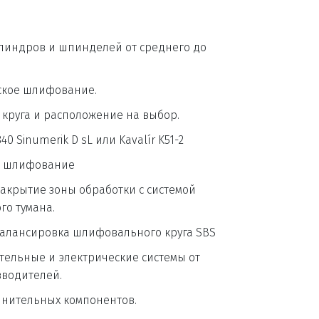
индров и шпинделей от среднего до 
ское шлифование.
круга и расположение на выбор.
0 Sinumerik D sL или Kavalír K51-2
е шлифование
акрытие зоны обработки с системой 
о тумана.
алансировка шлифовального круга SBS
ельные и электрические системы от 
водителей.
лнительных компонентов.