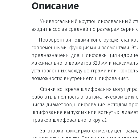
Описание
       Универсальный круглошлифовальный станок UB 32 - 4000 CNC 
входит в состав средней по размерам серии с
      Проверенная годами конструкция станков серии UB 32 дополнена 
современными  функциями и элементами. Эт
предназначены для  шлифовки цилиндрическ
максимального диаметра 320 мм и максимальн
установленных между центрами или  консольн
возможностю внутреннего шлифования*. 
       Станки во  время шлифования могут управляться вручную или 
работать в полностью  автоматическом цикл
числа диаметров, шлифование  методом прот
шлифование выпуклых или вогнутых  диаметр
правкой шлифовального круга). 
       Заготовки  фиксируются между центрами, консольно в патрон или 