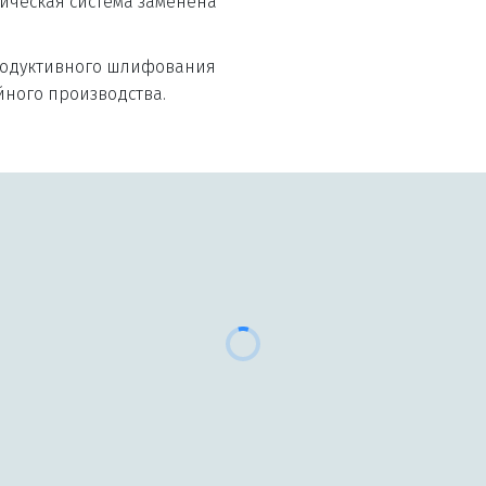
ическая система заменена 
ийного производства.