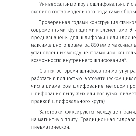
       Универсальный круглошлифовальный станок UB 85 - 6000 CNC 
входит в состав модельного ряда самых больш
      Проверенная годами конструкция станков серии UB 85 дополнена 
современными  функциями и элементами. Эт
предназначены для  шлифовки цилиндрическ
максимального диаметра 850 мм и максимальн
установленных между центрами или  консольн
возможностю внутреннего шлифования*. 
       Станки во  время шлифования могут управляться вручную или 
работать в полностью  автоматическом цикл
числа диаметров, шлифование  методом прот
шлифование выпуклых или вогнутых  диаметр
правкой шлифовального круга). 
       Заготовки  фиксируются между центрами, консольно в патрон или 
на магнитную плиту.  Традиционная гидравл
пневматической. 