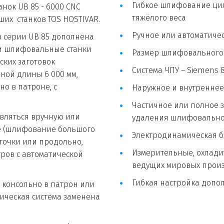
Гибкое шлифование цил
тяжёлого веса
их  станков TOS HOSTIVAR.
Ручное или автоматиче
и шлифовальные станки 
Размер шлифовального 
их заготовок 
Система ЧПУ – Siemens 84
ой длины 6 000 мм, 
о в патроне, с 
Наружное и внутренне
Частичное или полное з
удаления шлифовальног
е (шлифование большого 
Электродинамическая б
очки или продольно, 
Измерительные, охладит
ов с автоматической 
ведущих мировых произ
Гибкая настройка допо
ическая система заменена 