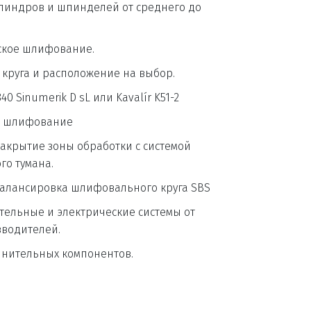
индров и шпинделей от среднего до 
ское шлифование.
круга и расположение на выбор.
0 Sinumerik D sL или Kavalír K51-2
е шлифование
акрытие зоны обработки с системой 
о тумана.
алансировка шлифовального круга SBS
ельные и электрические системы от 
водителей.
лнительных компонентов.