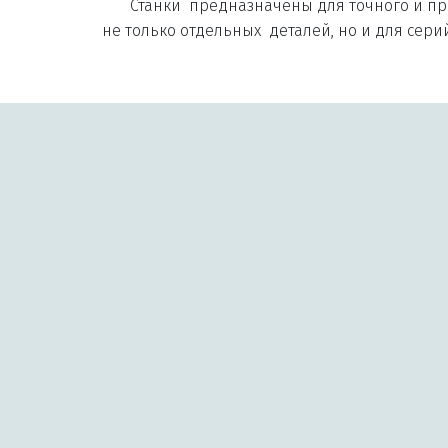
       Станки  предназначены для точного и продуктивного шлифования 
не только отдельных  деталей, но и для сер