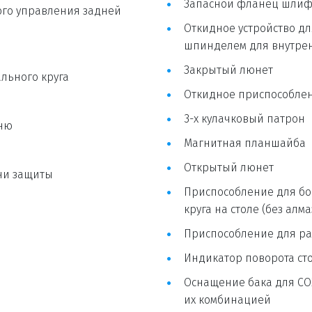
Запасной фланец шлиф
го управления задней 
Откидное устройство д
шпинделем для внутре
Закрытый люнет
льного круга
Откидное приспособлени
3-х кулачковый патрон
вню
Магнитная планшайба
Открытый люнет
и защиты 
Приспособление для бо
круга на столе (без алма
Приспособление для рад
Индикатор поворота сто
Оснащение бака для СО
их комбинацией