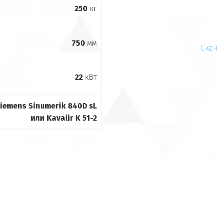
250
кг
750
мм
Скач
22
кВт
iemens Sinumerik 840D sL
или Kavalir K 51-2